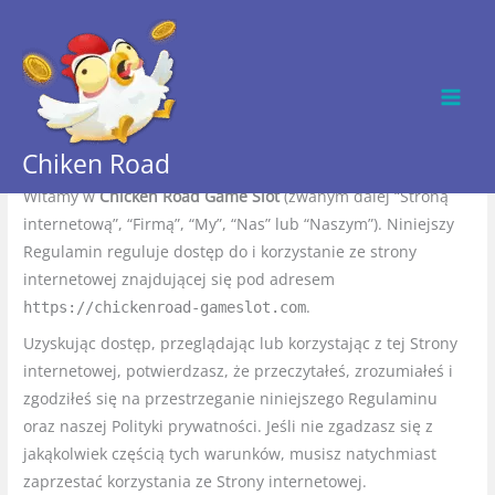
Skip
to
Zawartość Strony
content
Umowa użytkownika i polityka plików cookie
Część 1: Regulamin (Umowa użytkownika)
Chiken Road
1. Wprowadzenie i akceptacja warunków
Witamy w
Chicken Road Game Slot
(zwanym dalej “Stroną
internetową”, “Firmą”, “My”, “Nas” lub “Naszym”). Niniejszy
Regulamin reguluje dostęp do i korzystanie ze strony
internetowej znajdującej się pod adresem
.
https://chickenroad-gameslot.com
Uzyskując dostęp, przeglądając lub korzystając z tej Strony
internetowej, potwierdzasz, że przeczytałeś, zrozumiałeś i
zgodziłeś się na przestrzeganie niniejszego Regulaminu
oraz naszej Polityki prywatności. Jeśli nie zgadzasz się z
jakąkolwiek częścią tych warunków, musisz natychmiast
zaprzestać korzystania ze Strony internetowej.