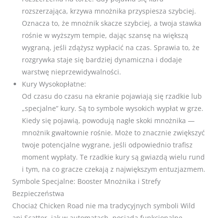
rozszerzająca, krzywa mnożnika przyspiesza szybciej.
Oznacza to, że mnożnik skacze szybciej, a twoja stawka
rośnie w wyższym tempie, dając szansę na większą
wygraną, jeśli zdążysz wypłacić na czas. Sprawia to, że
rozgrywka staje się bardziej dynamiczna i dodaje
warstwę nieprzewidywalności.
Kury Wysokopłatne:
Od czasu do czasu na ekranie pojawiają się rzadkie lub
„specjalne” kury. Są to symbole wysokich wypłat w grze.
Kiedy się pojawią, powodują nagłe skoki mnożnika —
mnożnik gwałtownie rośnie. Może to znacznie zwiększyć
twoje potencjalne wygrane, jeśli odpowiednio trafisz
moment wypłaty. Te rzadkie kury są gwiazdą wielu rund
i tym, na co gracze czekają z największym entuzjazmem.
Symbole Specjalne: Booster Mnożnika i Strefy
Bezpieczeństwa
Chociaż Chicken Road nie ma tradycyjnych symboli Wild
ani Scatter, jak w automatach, posiada funkcjonalne