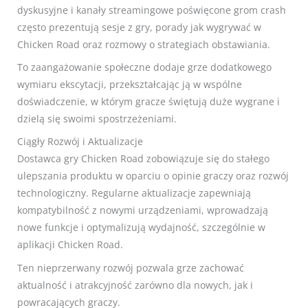
dyskusyjne i kanały streamingowe poświęcone grom crash
często prezentują sesje z gry, porady jak wygrywać w
Chicken Road oraz rozmowy o strategiach obstawiania.
To zaangażowanie społeczne dodaje grze dodatkowego
wymiaru ekscytacji, przekształcając ją w wspólne
doświadczenie, w którym gracze świętują duże wygrane i
dzielą się swoimi spostrzeżeniami.
Ciągły Rozwój i Aktualizacje
Dostawca gry Chicken Road zobowiązuje się do stałego
ulepszania produktu w oparciu o opinie graczy oraz rozwój
technologiczny. Regularne aktualizacje zapewniają
kompatybilność z nowymi urządzeniami, wprowadzają
nowe funkcje i optymalizują wydajność, szczególnie w
aplikacji Chicken Road.
Ten nieprzerwany rozwój pozwala grze zachować
aktualność i atrakcyjność zarówno dla nowych, jak i
powracających graczy.