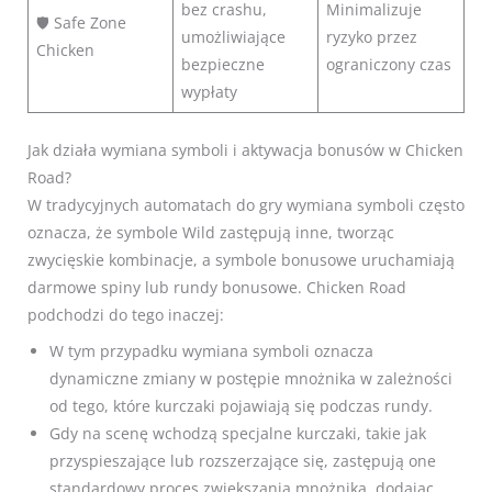
bez crashu,
Minimalizuje
🛡️ Safe Zone
umożliwiające
ryzyko przez
Chicken
bezpieczne
ograniczony czas
wypłaty
Jak działa wymiana symboli i aktywacja bonusów w Chicken
Road?
W tradycyjnych automatach do gry wymiana symboli często
oznacza, że symbole Wild zastępują inne, tworząc
zwycięskie kombinacje, a symbole bonusowe uruchamiają
darmowe spiny lub rundy bonusowe. Chicken Road
podchodzi do tego inaczej:
W tym przypadku wymiana symboli oznacza
dynamiczne zmiany w postępie mnożnika w zależności
od tego, które kurczaki pojawiają się podczas rundy.
Gdy na scenę wchodzą specjalne kurczaki, takie jak
przyspieszające lub rozszerzające się, zastępują one
standardowy proces zwiększania mnożnika, dodając