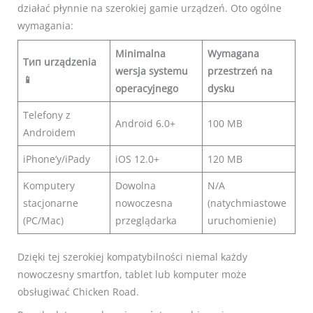
działać płynnie na szerokiej gamie urządzeń. Oto ogólne
wymagania:
Minimalna
Wymagana
Тип urządzenia
wersja systemu
przestrzeń na
📱
operacyjnego
dysku
Telefony z
Android 6.0+
100 MB
Androidem
iPhone’y/iPady
iOS 12.0+
120 MB
Komputery
Dowolna
N/A
stacjonarne
nowoczesna
(natychmiastowe
(PC/Mac)
przeglądarka
uruchomienie)
Dzięki tej szerokiej kompatybilności niemal każdy
nowoczesny smartfon, tablet lub komputer może
obsługiwać Chicken Road.