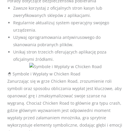
Porady dotyczące bezpieczeństwa pobierania
Zawsze korzystaj z oficjalnych stron kasyn lub
zweryfikowanych sklepów z aplikacjami.
Regularnie aktualizuj system operacyjny swojego
urządzenia.
Używaj oprogramowania antywirusowego do
skanowania pobranych plików.
Unikaj stron trzecich oferujących aplikację poza
oficjalnymi źródłami.
🐣 Symbole i Wypłaty w Chicken Road
Zanurzając się w grze Chicken Road, zrozumienie roli
symboli oraz sposobu obliczania wypłat jest kluczowe, aby
opanować grę i zmaksymalizować swoje szanse na
wygraną. Chociaż Chicken Road to głównie gra typu crash,
gdzie głównym wyzwaniem jest odpowiedni moment
wypłaty przed załamaniem mnożnika, gra sprytnie
wykorzystuje elementy symboliczne, dodając głębi i emocji