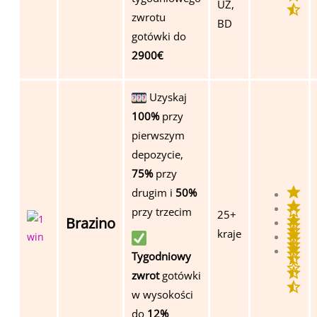
UZ,
zwrotu
BD
gotówki do
2900€
Uzyskaj
100%
przy
pierwszym
depozycie,
75%
przy
drugim i
50%
przy trzecim
25+
Brazino
kraje
Tygodniowy
zwrot
gotówki
w wysokości
do
12%