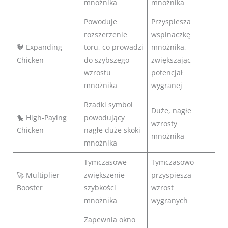
mnożnika
mnożnika
Powoduje
Przyspiesza
rozszerzenie
wspinaczkę
🐓 Expanding
toru, co prowadzi
mnożnika,
Chicken
do szybszego
zwiększając
wzrostu
potencjał
mnożnika
wygranej
Rzadki symbol
Duże, nagłe
🐤 High-Paying
powodujący
wzrosty
Chicken
nagłe duże skoki
mnożnika
mnożnika
Tymczasowe
Tymczasowo
🚀 Multiplier
zwiększenie
przyspiesza
Booster
szybkości
wzrost
mnożnika
wygranych
Zapewnia okno