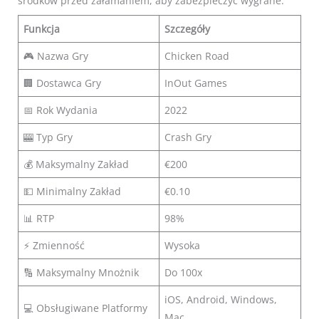
środków przed załamaniem, aby zabezpieczyć wygrane.
Funkcja
Szczegóły
🎮 Nazwa Gry
Chicken Road
🏢 Dostawca Gry
InOut Games
📅 Rok Wydania
2022
🎰 Typ Gry
Crash Gry
💰 Maksymalny Zakład
€200
💵 Minimalny Zakład
€0.10
📊 RTP
98%
⚡ Zmienność
Wysoka
🔢 Maksymalny Mnożnik
Do 100x
iOS, Android, Windows,
💻 Obsługiwane Platformy
Mac