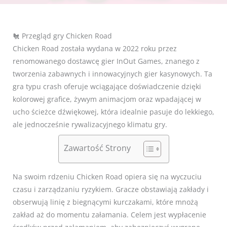
🐔 Przegląd gry Chicken Road
Chicken Road została wydana w 2022 roku przez
renomowanego dostawcę gier InOut Games, znanego z
tworzenia zabawnych i innowacyjnych gier kasynowych. Ta
gra typu crash oferuje wciągające doświadczenie dzięki
kolorowej grafice, żywym animacjom oraz wpadającej w
ucho ścieżce dźwiękowej, która idealnie pasuje do lekkiego,
ale jednocześnie rywalizacyjnego klimatu gry.
Zawartość Strony
Na swoim rdzeniu Chicken Road opiera się na wyczuciu
czasu i zarządzaniu ryzykiem. Gracze obstawiają zakłady i
obserwują linię z biegnącymi kurczakami, które mnożą
zakład aż do momentu załamania. Celem jest wypłacenie