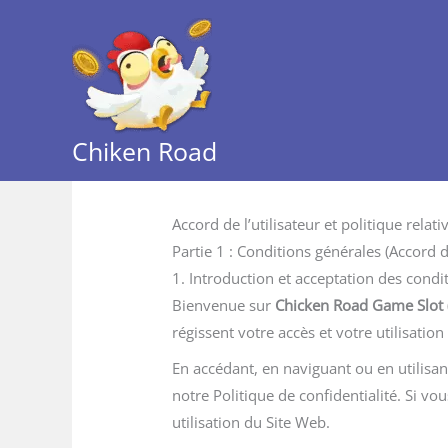
Skip
to
content
Chiken Road
Accord de l’utilisateur et politique relat
Partie 1 : Conditions générales (Accord de
1. Introduction et acceptation des condi
Bienvenue sur
Chicken Road Game Slot
régissent votre accès et votre utilisation
En accédant, en naviguant ou en utilisan
notre Politique de confidentialité. Si v
utilisation du Site Web.