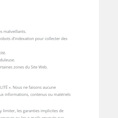
s malveillants.
robots d’indexation pour collecter des
ité.
uduleuse.
ertaines zones du Site Web.
ILITÉ ». Nous ne faisons aucune
aux informations, contenus ou matériels
limiter, les garanties implicites de
serveurs ou les e-mails envoyés par