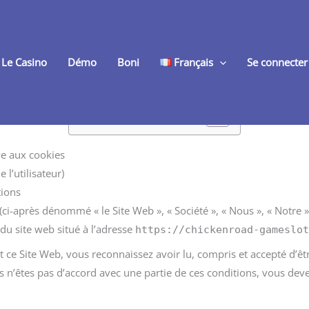
Le Casino
Démo
Boni
Français
Se connecter
Contenu de la Page
ive aux cookies
 l’utilisateur)
tions
(ci-après dénommé « le Site Web », « Société », « Nous », « Notre 
 du site web situé à l’adresse
https://chickenroad-gameslo
t ce Site Web, vous reconnaissez avoir lu, compris et accepté d’êtr
ous n’êtes pas d’accord avec une partie de ces conditions, vous d