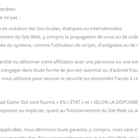
terdites
e ne pas :
ou en violation des lois locales, étatiques ou internationales.
nnement du Site Web, y compris la propagation de virus ou de code
ée du système, comme l’utilisation de scripts, d’araignées ou de 
entité ou déformer votre affiliation avec une personne ou une ent
 s’engager dans toute forme de jeu non autorisé ou d’activité fra
ous utilisons pour assurer la sécurité ou restreindre l’accès à c
oad Game Slot sont fournis « EN L’ÉTAT » et « SELON LA DISPONIB
 expresse ou implicite, quant au fonctionnement du Site Web ou 
pplicable, nous déclinons toute garantie, y compris, mais sans s’y 
usage particulier. Nous ne garantissons pas que le Site Web, ses 