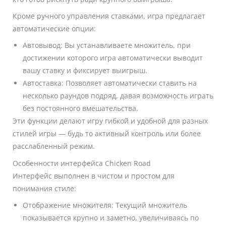
Кроме ручного управления ставками, игра предлагает
автоматические опции:
Автовывод: Вы устанавливаете множитель, при
достижении которого игра автоматически выводит
вашу ставку и фиксирует выигрыш.
Автоставка: Позволяет автоматически ставить на
несколько раундов подряд, давая возможность играть
без постоянного вмешательства.
Эти функции делают игру гибкой и удобной для разных
стилей игры — будь то активный контроль или более
расслабленный режим.
Особенности интерфейса Chicken Road
Интерфейс выполнен в чистом и простом для
понимания стиле:
Отображение множителя: Текущий множитель
показывается крупно и заметно, увеличиваясь по