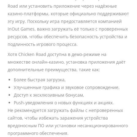
Road или установить приложение через надёжные
казино-платформы, которые официально поддерживают
эту игру. Поскольку игра предоставляется компанией
InOut Games, важно загружать её только с проверенных
ресурсов, чтобы обеспечить безопасность устройства и
подлинность игрового процесса.
Хотя Chicken Road доступна в демо-режиме на
множестве онлайн-казино, установка приложения даёт
дополнительные преимущества, такие как:
Более быстрая загрузка,
Улучшенные графика и звуковое сопровождение,
Доступ к эксклюзивным бонусам,
Push-уведомления о новых функциях и акциях.
Не рекомендуется загружать файлы с непроверенных
сайтов, чтобы избежать заражения устройства
вредоносным ПО или установки несанкционированного
программного обеспечения.