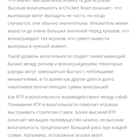
Что значит высокая волатильность для игроков?
Высокая волатильность в Chicken Road означает, что
выигрыши могут выпадать не часто, но когда
случаются, они обычно значительны. Множитель может
вырасти до очень больших значений перед крашем, что
вознаграждает тех игроков, кто сумеет вывести
выигрыш в нужный момент.
Такой уровень волатильности создаёт захватывающий
баланс между риском и вознаграждением. Некоторые
раунды могут завершаться быстро с небольшими
множителями, в то время как другие длятся долго,
накапливая впечатляющие суммы выигрышей.
Как RTP и волатильность взаимодействуют между собой
Понимание RTP и волатильности помогает игрокам
выстраивать стратегии ставок. Более высокий RTP
означает меньшую преимущество казино, но высокая
волатильность предполагает больший риск при каждой
ставке. Например, осторожные игроки могут