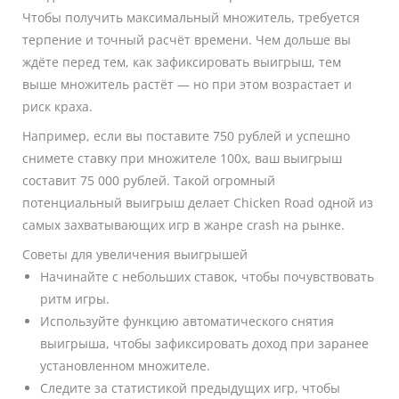
Чтобы получить максимальный множитель, требуется
терпение и точный расчёт времени. Чем дольше вы
ждёте перед тем, как зафиксировать выигрыш, тем
выше множитель растёт — но при этом возрастает и
риск краха.
Например, если вы поставите 750 рублей и успешно
снимете ставку при множителе 100x, ваш выигрыш
составит 75 000 рублей. Такой огромный
потенциальный выигрыш делает Chicken Road одной из
самых захватывающих игр в жанре crash на рынке.
Советы для увеличения выигрышей
Начинайте с небольших ставок, чтобы почувствовать
ритм игры.
Используйте функцию автоматического снятия
выигрыша, чтобы зафиксировать доход при заранее
установленном множителе.
Следите за статистикой предыдущих игр, чтобы