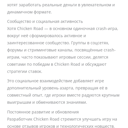
хотят заработать реальные деньги в увлекательном и
динамичном формате.
Сообщество и социальная активность
Хотя Chicken Road — в основном одиночная crash-игра,
вокруг неё сформировалось активное и
заинтересованное сообщество. Группы в соцсетях,
форумы и стриминговые каналы, посвящённые crash-
играм, часто показывают игровые сессии, делятся
советами по победам в Chicken Road и обсуждают
стратегии ставок.
Это социальное взаимодействие добавляет игре
дополнительный уровень азарта, превращая её в
совместный опыт, где игроки вместе радуются крупным
выигрышам и обмениваются знаниями.
Постоянное развитие и обновления
Разработчик Chicken Road стремится улучшать игру на
основе отзывов игроков и технологических новшеств.