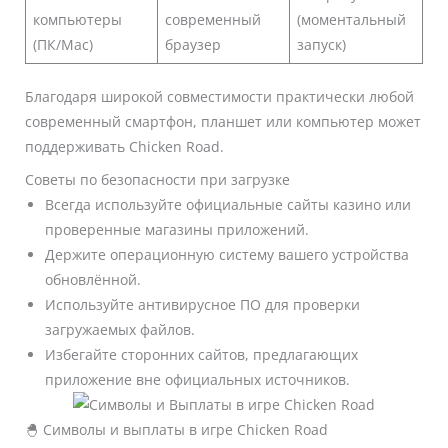
компьютеры
современный
(моментальный
(ПК/Mac)
браузер
запуск)
Благодаря широкой совместимости практически любой
современный смартфон, планшет или компьютер может
поддерживать Chicken Road.
Советы по безопасности при загрузке
Всегда используйте официальные сайты казино или
проверенные магазины приложений.
Держите операционную систему вашего устройства
обновлённой.
Используйте антивирусное ПО для проверки
загружаемых файлов.
Избегайте сторонних сайтов, предлагающих
приложение вне официальных источников.
🐣 Символы и выплаты в игре Chicken Road