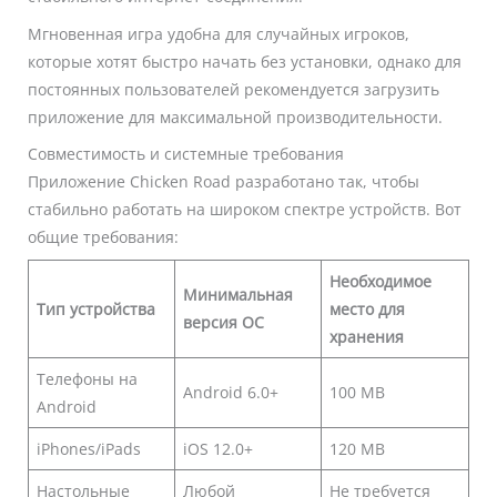
Мгновенная игра удобна для случайных игроков,
которые хотят быстро начать без установки, однако для
постоянных пользователей рекомендуется загрузить
приложение для максимальной производительности.
Совместимость и системные требования
Приложение Chicken Road разработано так, чтобы
стабильно работать на широком спектре устройств. Вот
общие требования:
Необходимое
Минимальная
Тип устройства
место для
версия ОС
хранения
Телефоны на
Android 6.0+
100 MB
Android
iPhones/iPads
iOS 12.0+
120 MB
Настольные
Любой
Не требуется