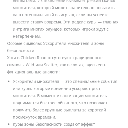
выплатами. Их появление вызывает резкий скачок
множителя, который может значительно повысить
ваш потенциальный выигрыш, если вы успеете
вывести ставку вовремя. Эти редкие куры — главная
интрига многих раундов, которых игроки ждут с
нетерпением.
Особые символы: Ускорители множителя и зоны
безопасности
Хотя в Chicken Road отсутствуют традиционные
символы Wild или Scatter, как в слотах, здесь есть
функциональные аналоги:
Ускорители множителя — это специальные события
или куры, которые временно ускоряют рост
множителя. В момент их активации множитель
поднимается быстрее обычного, что позволяет
получить более крупные выплаты за короткий
промежуток времени.
Куры зоны безопасности создают эффект