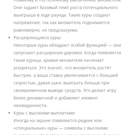
Они задают базовый темп роста потенциального
выигрыша в ходе раунда. Такие куры создают
напряжение, так как множитель поднимается
равномерно, но предсказуемо.
Расширяющиеся куры:
Некоторые куры обладают особой функцией — они
запускают расширение дорожки. Когда появляется
такая курица, кривая множителя начинает
ускоряться. Это значит, что множитель растёт
быстрее, а ваша ставка увеличивается с большей
скоростью, давая шанс выиграть больше при
своевременном выводе средств. Это делает игру
более динамичной и добавляет элемент
неожиданности.
Куры с высокими выплатами:
Иногда на экране появляются редкие или
«специальные» куры — символы с высокими