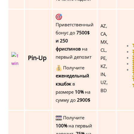
Приветственный
AZ,
бонус до
7500$
CA,
и 250
MX,
фриспинов
на
CL,
Pin-Up
первый депозит
PE,
KZ,
Получите
IN,
еженедельный
UZ,
кэшбэк
в
BD
размере
10%
на
сумму до
2900$
Получите
100%
на первый
депозит,
75%
на