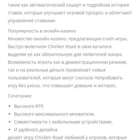
такие как автоматический кэшаут и подробная история
ставок, которые улучшают игровой процесс и облегчают
управление ставками.
Популярность в онлайн-казино
Множество онлайн-казино, предлагающих crash-игры,
быстро включили Chicken Road в свои каталоги,
выделяя её как обязательную для любителей жанра.
Возможность играть как в демонстрационном режиме,
так и на реальные деньги привлекает новых
пользователей, которые могут сначала попробовать
игру без риска, что повышает доверие и интерес.
Сочетание:
Высокого RTP,
Высокого максимального множителя,
Совместимости с мобильными устройствами,
И удобного дизайна
делает игру Chicken Road любимой у игроков, которые