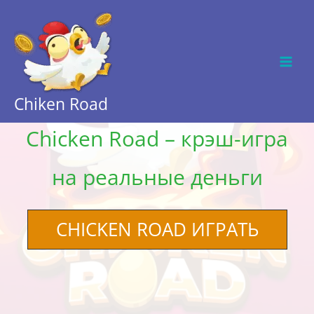
Skip
to
content
Chiken Road
Chicken Road – крэш-игра
на реальные деньги
CHICKEN ROAD ИГРАТЬ