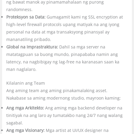
ng bawat manok ay pinamamahalaan ng purong
randomness.
Proteksyon sa Data:
Gumagamit kami ng SSL encryption at
high-level firewall protocols upang matiyak na ang iyong
personal na data at mga transaksyong pinansyal ay
mananatiling pribado.
Global na Imprastraktura:
Dahil sa mga server na
matatagpuan sa buong mundo, pinapababa namin ang
latency, na nagbibigay ng lag-free na karanasan saan ka
man naglalaro.
Kilalanin ang Team
Ang aming team ang aming pinakamalaking asset.
Nakabase sa aming modernong studio, mayroon kaming:
Ang mga Arkitekto:
Ang aming mga backend developer na
tinitiyak na ang laro ay tumatakbo nang 24/7 nang walang
sagabal.
Ang mga Visionary:
Mga artist at UI/UX designer na