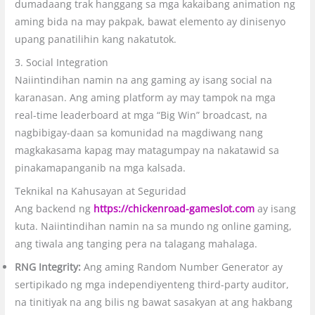
dumadaang trak hanggang sa mga kakaibang animation ng
aming bida na may pakpak, bawat elemento ay dinisenyo
upang panatilihin kang nakatutok.
3. Social Integration
Naiintindihan namin na ang gaming ay isang social na
karanasan. Ang aming platform ay may tampok na mga
real-time leaderboard at mga “Big Win” broadcast, na
nagbibigay-daan sa komunidad na magdiwang nang
magkakasama kapag may matagumpay na nakatawid sa
pinakamapanganib na mga kalsada.
Teknikal na Kahusayan at Seguridad
Ang backend ng
https://chickenroad-gameslot.com
ay isang
kuta. Naiintindihan namin na sa mundo ng online gaming,
ang tiwala ang tanging pera na talagang mahalaga.
RNG Integrity:
Ang aming Random Number Generator ay
sertipikado ng mga independiyenteng third-party auditor,
na tinitiyak na ang bilis ng bawat sasakyan at ang hakbang