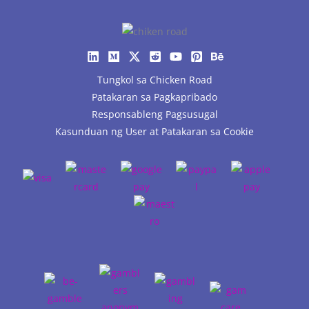
Tungkol sa Chicken Road
Patakaran sa Pagkapribado
Responsableng Pagsusugal
Kasunduan ng User at Patakaran sa Cookie