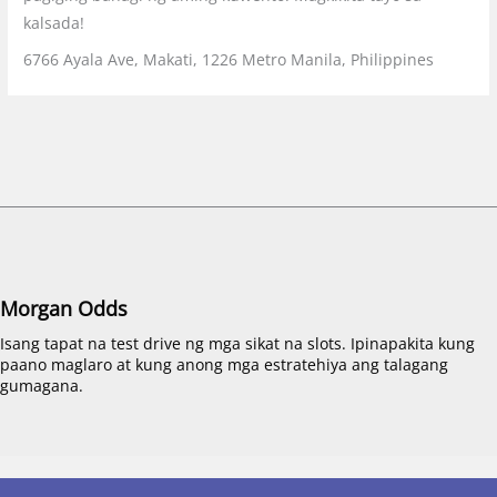
kalsada!
6766 Ayala Ave, Makati, 1226 Metro Manila, Philippines
Morgan Odds
Isang tapat na test drive ng mga sikat na slots. Ipinapakita kung
paano maglaro at kung anong mga estratehiya ang talagang
gumagana.