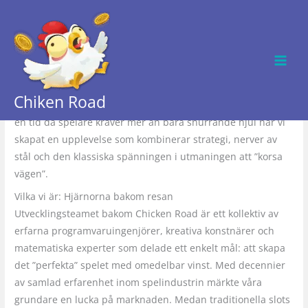
Hoppa
till
Page Content
innehåll
Om oss: Berättelsen om Chicken Road och vår vision
Välkommen till den officiella hemsidan för
Chicken Road
, ett
Chiken Road
spel som har omdefinierat gränserna för modern iGaming. I
en tid då spelare kräver mer än bara snurrande hjul har vi
skapat en upplevelse som kombinerar strategi, nerver av
stål och den klassiska spänningen i utmaningen att ”korsa
vägen”.
Vilka vi är: Hjärnorna bakom resan
Utvecklingsteamet bakom Chicken Road är ett kollektiv av
erfarna programvaruingenjörer, kreativa konstnärer och
matematiska experter som delade ett enkelt mål: att skapa
det ”perfekta” spelet med omedelbar vinst. Med decennier
av samlad erfarenhet inom spelindustrin märkte våra
grundare en lucka på marknaden. Medan traditionella slots