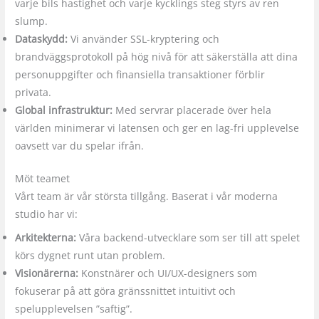
varje bils hastighet och varje kycklings steg styrs av ren
slump.
Dataskydd:
Vi använder SSL-kryptering och
brandväggsprotokoll på hög nivå för att säkerställa att dina
personuppgifter och finansiella transaktioner förblir
privata.
Global infrastruktur:
Med servrar placerade över hela
världen minimerar vi latensen och ger en lag-fri upplevelse
oavsett var du spelar ifrån.
Möt teamet
Vårt team är vår största tillgång. Baserat i vår moderna
studio har vi:
Arkitekterna:
Våra backend-utvecklare som ser till att spelet
körs dygnet runt utan problem.
Visionärerna:
Konstnärer och UI/UX-designers som
fokuserar på att göra gränssnittet intuitivt och
spelupplevelsen ”saftig”.