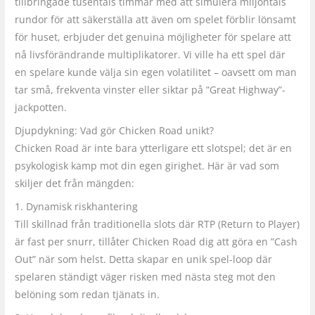
tillbringade tusentals timmar med att simulera miljontals
rundor för att säkerställa att även om spelet förblir lönsamt
för huset, erbjuder det genuina möjligheter för spelare att
nå livsförändrande multiplikatorer. Vi ville ha ett spel där
en spelare kunde välja sin egen volatilitet – oavsett om man
tar små, frekventa vinster eller siktar på ”Great Highway”-
jackpotten.
Djupdykning: Vad gör Chicken Road unikt?
Chicken Road är inte bara ytterligare ett slotspel; det är en
psykologisk kamp mot din egen girighet. Här är vad som
skiljer det från mängden:
1. Dynamisk riskhantering
Till skillnad från traditionella slots där RTP (Return to Player)
är fast per snurr, tillåter Chicken Road dig att göra en ”Cash
Out” när som helst. Detta skapar en unik spel-loop där
spelaren ständigt väger risken med nästa steg mot den
belöning som redan tjänats in.