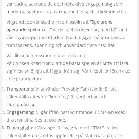
var vackra saknade de det interaktiva engagemang som
moderna spelare – uppvuxna med tv-spel – törstade efter.
Vi grundade vår studio med filosofin att
”Spelarens
agerande spelar roll.”
Varje spel vi utvecklar, med början i
vår flaggskeppstitel Chicken Road, bygger på grunden av
transparens, spänning och användardrivna resultat.
Vår filosofi: Innovation möter enkelhet
På Chicken Road tror vi att de bästa spelen är lätta att lära
sig men omöjliga att lägga ifrån sig. Vår filosofi är förankrad
i tre grundpelare:
Transparens:
Vi använder Provably Fair-teknik för att
säkerställa att varje ”korsning” är verifierbar och
slumpmässig.
Engagemang:
Vi går ifrån passivt tittande. I Chicken Road
dikterar dina beslut ditt öde.
Tillgänglighet:
Våra spel är byggda med HTML5, vilket
säkerställer en sömlös upplevelse på stationära datorer,