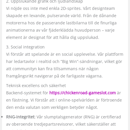
2. Uppslukande grafik och ljudlandskap
Vi nöjde oss inte med enkla 2D-sprites. Vårt designteam
skapade en levande, pulserande värld. Från de dånande
motorerna hos de passerande lastbilarna till de finurliga
animationerna av vår fjäderklädda huvudperson – varje
element är designat för att hålla dig uppslukad.
3. Social integration
Vi förstår att spelande är en social upplevelse. Vår plattform
har ledartavlor i realtid och ”Big Win”-sändningar, vilket gör
att communityn kan fira tillsammans när någon
framgångsrikt navigerar på de farligaste vägarna.
Teknisk excellens och säkerhet
Backend-systemet för
https://chickenroad-gameslot.com
är
en fästning. Vi förstår att i online-spelvärlden är förtroende
den enda valutan som verkligen betyder något.
RNG-integritet:
Vår slumptalsgenerator (RNG) är certifierad
av oberoende tredjepartsrevisorer, vilket säkerställer att