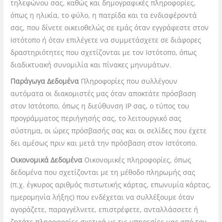
τηλεφώνου σας, καθώς και δημογραφικές πληροφορίες,
όπως η ηλικία, το φύλο, η πατρίδα και τα ενδιαφέροντά
σας, που δίνετε οικειοθελώς σ
ε εμάς όταν εγγράφεστε στον
Ιστότοπο ή όταν επιλέγετε να συμμετάσχετε σε διάφορες
δραστηριότητες που σχετίζονται με τον Ιστότοπο, όπως
διαδικτυακή συνομιλία και πίνακες μηνυμάτων.
Παράγωγα Δεδομένα
Πληροφορίες που συλλέγουν
αυτόματα οι διακομιστές μας όταν αποκτάτε πρόσβαση
στον Ιστότοπο, όπως η διεύθυνση IP σας, ο τ
ύπος του
προγράμματος περιήγησής σας, το λειτουργικό σας
σύστημα, οι ώρες πρόσβασής σας και οι σελίδες που έχετε
δει αμέσως πριν και μετά την πρόσβαση στον Ιστότοπο.
Οικονομικά Δεδομένα
Οικονομικές πληροφορίες, όπως
δεδομένα που σχετίζονται με τη μέθοδο πληρωμής σας
(π.χ. έγκυρος αριθμός πιστωτικής κάρτας, ε
πωνυμία κάρτας,
ημερομηνία λήξης) που ενδέχεται να συλλέξουμε όταν
αγοράζετε, παραγγέλνετε, επιστρέφετε, ανταλλάσσετε ή
ζητάτε πληροφορίες σχετικά με τις υπηρεσίες μας απ
ό τον